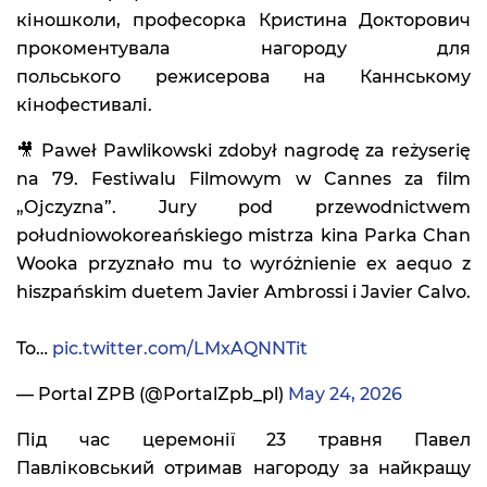
кіношколи, професорка Кристина Докторович
прокоментувала нагороду для
польського режисерова на Каннському
кінофестивалі.
🎥 Paweł Pawlikowski zdobył nagrodę za reżyserię
na 79. Festiwalu Filmowym w Cannes za film
„Ojczyzna”. Jury pod przewodnictwem
południowokoreańskiego mistrza kina Parka Chan
Wooka przyznało mu to wyróżnienie ex aequo z
hiszpańskim duetem Javier Ambrossi i Javier Calvo.
To…
pic.twitter.com/LMxAQNNTit
— Portal ZPB (@PortalZpb_pl)
May 24, 2026
Під час церемонії 23 травня Павел
Павліковський отримав нагороду за найкращу