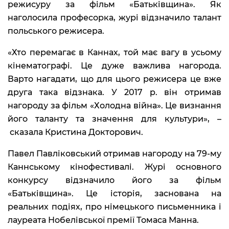
режисуру за фільм «Батьківщина». Як
наголосила професорка, журі відзначило талант
польського режисера.
«Хто перемагає в Каннах, той має вагу в усьому
кінематографі. Це дуже важлива нагорода.
Варто нагадати, що для цього режисера це вже
друга така відзнака. У 2017 р. він отримав
нагороду за фільм «Холодна війна». Це визнання
його таланту та значення для культури», –
сказала Кристина Докторович.
Павел Павліковський отримав нагороду на 79-му
Каннському кінофестивалі. Журі основного
конкурсу відзначило його за фільм
«Батьківщина». Це історія, заснована на
реальних подіях, про німецького письменника і
лауреата Нобелівської премії Томаса Манна.