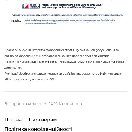
Проєкт фінансує Міністерство закордонних справ РП у рамках конкурсу «Полонія та
поляки за кордоном 2023», оголошеного Канцелярією голови Ради міністрів РП.
Проєкт «Польська медійна платформа – Україна 2023–2025» реалізує фундація «Свобода і
демократія».
Публікації відображають лише погляди автора/ів і не представляють офіційну позицію
Міністерства закордонних справ РП.
Всі права захищені © 2026 Monitor Info
Про нас
Партнерам
Політика конфіденційності