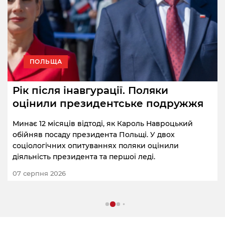
ПОЛЬЩА
Рік після інавгурації. Поляки
оцінили президентське подружжя
Минає 12 місяців відтоді, як Кароль Навроцький
обійняв посаду президента Польщі. У двох
соціологічних опитуваннях поляки оцінили
діяльність президента та першої леді.
07 серпня 2026