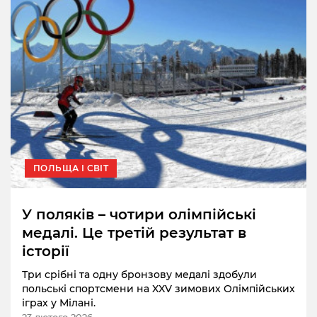
ПОЛЬЩА І СВІТ
У поляків – чотири олімпійські
медалі. Це третій результат в
історії
Три срібні та одну бронзову медалі здобули
польські спортсмени на XXV зимових Олімпійських
іграх у Мілані.
23 лютого 2026