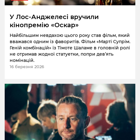
У Лос-Анджелесі вручили
кінопремію «Оскар»
Найбільшим невдахою цього року став фільм, який
вважався одним із фаворитів. Фільм «Марті Супрім.
Геній комбінацій» із Тімоте Шаламе в головній ролі
не отримав жодної статуетки, попри девʼять
номінацій.
16 березня 2026