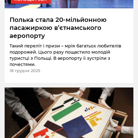
Полька стала 20-мільйонною
пасажиркою в’єтнамського
аеропорту
Такий переліт і призи – мрія багатьох любителів
подорожей. Цього разу пощастило молодій
туристці з Польщі. В аеропорту її зустріли з
почестями.
18 грудня 2025