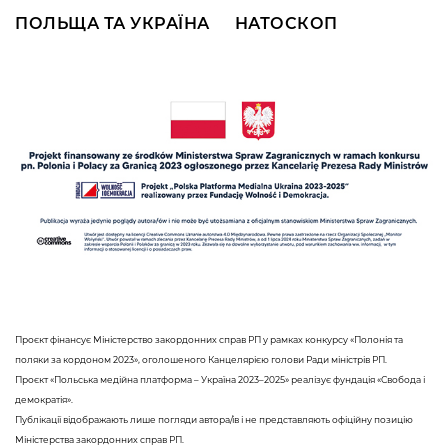
ПОЛЬЩА ТА УКРАЇНА
НАТОСКОП
Проєкт фінансує Міністерство закордонних справ РП у рамках конкурсу «Полонія та
поляки за кордоном 2023», оголошеного Канцелярією голови Ради міністрів РП.
Проєкт «Польська медійна платформа – Україна 2023–2025» реалізує фундація «Свобода і
демократія».
Публікації відображають лише погляди автора/ів і не представляють офіційну позицію
Міністерства закордонних справ РП.