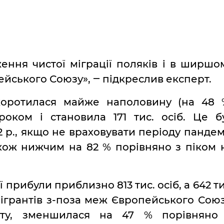
ння чистої міграції поляків і в ширшо
ейського Союзу», ‒ підкреслив експерт.
скоротилася майже наполовину (на 48 
оком і становила 171 тис. осіб. Це б
 р., якщо не враховувати періоду пандемі
кож нижчим на 82 % порівняно з піком 
 прибули приблизно 813 тис. осіб, а 642 ти
ммігрантів з-поза меж Європейського Союз
оту, зменшилася на 47 % порівняно