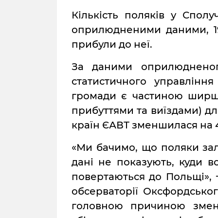
Кількість поляків у Сполу
оприлюдненими даними, 19 
прибули до неї.
За даними оприлюдненог
статистичного управлінн
громади є частиною ширшої
прибуттями та виїздами) д
країн ЄАВТ зменшилася на 42
«Ми бачимо, що поляки зал
дані не показують, куди в
повертаються до Польщі», 
обсерваторії Оксфордськог
головною причиною змен