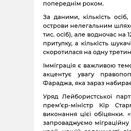
попереднім роком.
За даними, кількість осіб
острови нелегальним шляхо
тис. осіб), але водночас на
притулку, а кількість шукач
скоротилася на одну третину 
Імміграція є важливою темо
акцентує увагу правопо
Фараджа, яка зараз набирає 
Уряд Лейбористської парт
прем’єр-міністр Кір Ста
виконання цієї обіцянки. 
запроваджуємо міграційну 