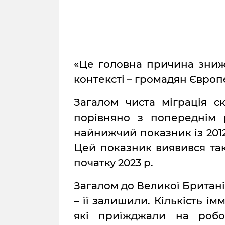
«Це головна причина зниже
контексті – громадян Європ
Загалом чиста міграція 
порівняно з попереднім р
найнижчий показник із 2012
Цей показник виявився та
початку 2023 р.
Загалом до Великої Британії
– її залишили. Кількість і
які приїжджали на роб