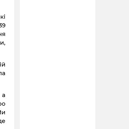
кі
39
ня
и,
ій
ла
 а
ро
Ми
де