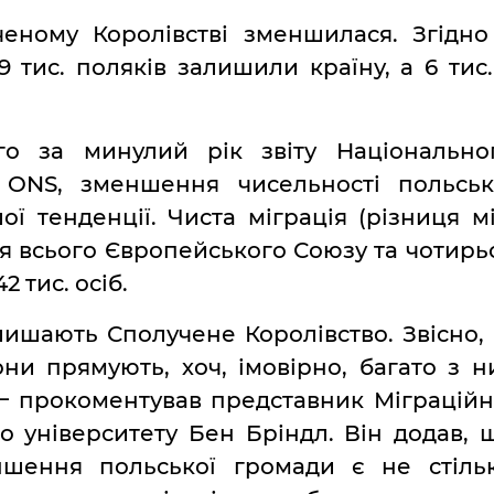
ченому Королівстві зменшилася. Згідно
тис. поляків залишили країну, а 6 тис.
о за минулий рік звіту Національно
я ONS, зменшення чисельності польськ
 тенденції. Чиста міграція (різниця м
ля всього Європейського Союзу та чотирь
 тис. осіб.
ишають Сполучене Королівство. Звісно, 
они прямують, хоч, імовірно, багато з н
‒ прокоментував представник Міграційн
о університету Бен Бріндл. Він додав, 
шення польської громади є не стіль