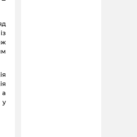
 ‒
яд
із
ож
им
ія
ія
 а
 у