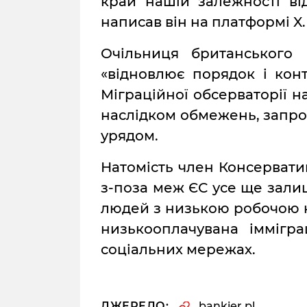
край нашій залежності ві
написав він на платформі X.
Очільниця британськог
«відновлює порядок і кон
Міграційної обсерваторії 
наслідком обмежень, запр
урядом.
Натомість член Консерватив
з-поза меж ЄС усе ще зали
людей з низькою робочою к
низькооплачувана іммігра
соціальних мережах.
ДЖЕРЕЛО:
bankier.pl