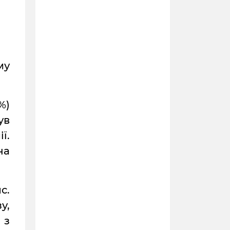
му
%)
ув
ї.
на
с.
у,
 з