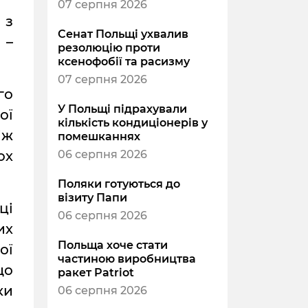
07 серпня 2026
 з
Сенат Польщі ухвалив
 –
резолюцію проти
ксенофобії та расизму
07 серпня 2026
го
У Польщі підрахували
ої
кількість кондиціонерів у
іж
помешканнях
ох
06 серпня 2026
Поляки готуються до
візиту Папи
ці
06 серпня 2026
их
Польща хоче стати
ої
частиною виробництва
що
ракет Patriot
ки
06 серпня 2026