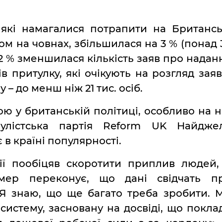
, які намагалися потрапити на Британсь
м на човнах, збільшилася на 3 % (понад 
 12 % зменшилася кількість заяв про надан
ів притулку, які очікують на розгляд заяв
– до менш ніж 21 тис. осіб.
ю у британській політиці, особливо на н
пулістська партія Reform UK Найдже
в країні популярності.
ії пообіцяв скоротити приплив людей,
рмер переконує, що дані свідчать п
«Я знаю, що ще багато треба зробити. 
систему, засновану на досвіді, що покла