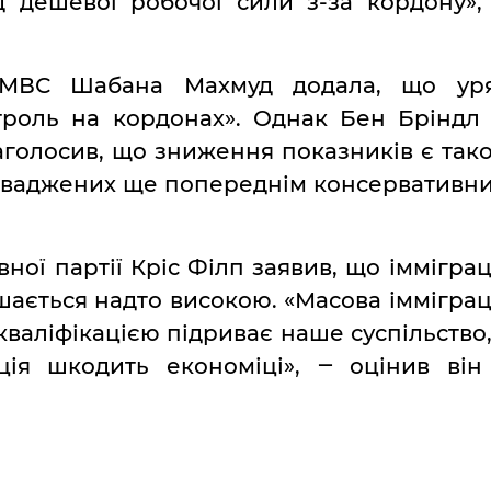
д дешевої робочої сили з-за кордону»,
о МВС Шабана Махмуд додала, що ур
троль на кордонах». Однак Бен Бріндл 
наголосив, що зниження показників є так
оваджених ще попереднім консервативн
ної партії Кріс Філп заявив, що імміграц
шається надто високою. «Масова імміграц
валіфікацією підриває наше суспільство,
ція шкодить економіці», ‒ оцінив він