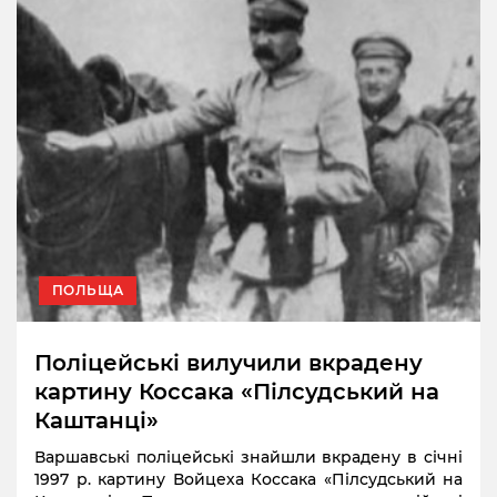
ПОЛЬЩА
Поліцейські вилучили вкрадену
картину Коссака «Пілсудський на
Каштанці»
Варшавські поліцейські знайшли вкрадену в січні
1997 р. картину Войцеха Коссака «Пілсудський на