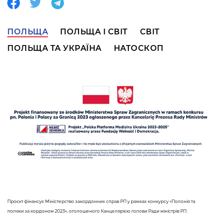
ПОЛЬЩА
ПОЛЬЩА І СВІТ
СВІТ
ПОЛЬЩА ТА УКРАЇНА
НАТОСКОП
Проєкт фінансує Міністерство закордонних справ РП у рамках конкурсу «Полонія та
поляки за кордоном 2023», оголошеного Канцелярією голови Ради міністрів РП.