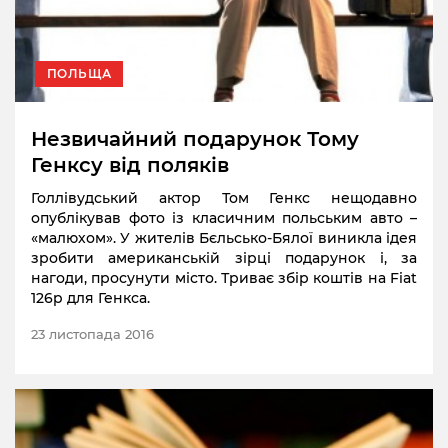
ПОЛЬЩА
Незвичайний подарунок Тому
Генксу від поляків
Голлівудський актор Том Генкс нещодавно
опублікував фото із класичним польським авто –
«малюхом». У жителів Бєльсько-Бялої виникла ідея
зробити американській зірці подарунок і, за
нагоди, просунути місто. Триває збір коштів на Fiat
126p для Генкса.
23 листопада 2016