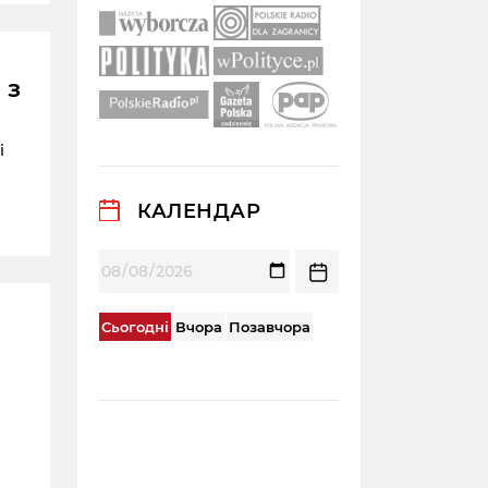
 з
і
КАЛЕНДАР
Сьогодні
Вчора
Позавчора