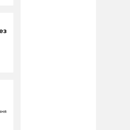
ез
вня