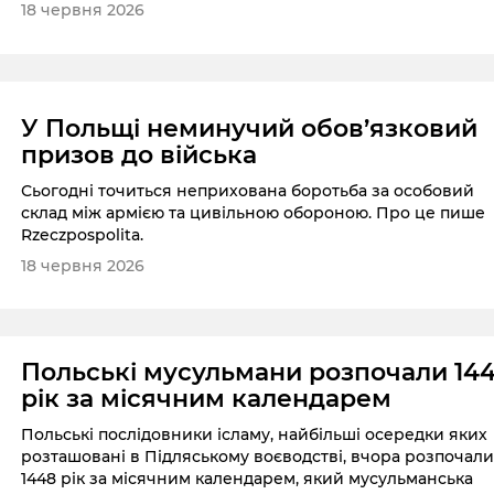
18 червня 2026
У Польщі неминучий обов’язковий
призов до війська
Сьогодні точиться неприхована боротьба за особовий
склад між армією та цивільною обороною. Про це пише
Rzeczpospolita.
18 червня 2026
Польські мусульмани розпочали 14
рік за місячним календарем
Польські послідовники ісламу, найбільші осередки яких
розташовані в Підляському воєводстві, вчора розпочал
1448 рік за місячним календарем, який мусульманська