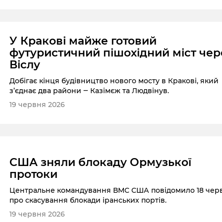
У Кракові майже готовий
футуристичний пішохідний міст чер
Віслу
Добігає кінця будівництво нового мосту в Кракові, який
з’єднає два райони ‒ Казімєж та Людвінув.
19 червня 2026
США зняли блокаду Ормузької
протоки
Центральне командування ВМС США повідомило 18 чер
про скасування блокади іранських портів.
19 червня 2026