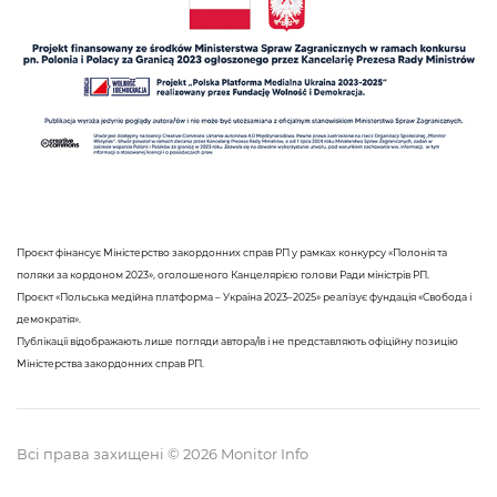
Проєкт фінансує Міністерство закордонних справ РП у рамках конкурсу «Полонія та
поляки за кордоном 2023», оголошеного Канцелярією голови Ради міністрів РП.
Проєкт «Польська медійна платформа – Україна 2023–2025» реалізує фундація «Свобода і
демократія».
Публікації відображають лише погляди автора/ів і не представляють офіційну позицію
Міністерства закордонних справ РП.
Всі права захищені © 2026 Monitor Info