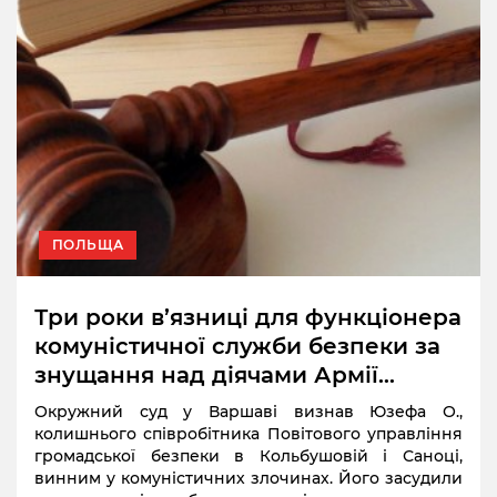
ПОЛЬЩА
Три роки в’язниці для функціонера
комуністичної служби безпеки за
знущання над діячами Армії
Крайової
Окружний суд у Варшаві визнав Юзефа О.,
колишнього співробітника Повітового управління
громадської безпеки в Кольбушовій і Саноці,
винним у комуністичних злочинах. Його засудили