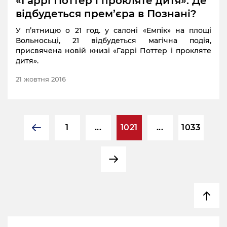
«Гаррі Поттер і прокляте дитя». Де
відбудеться прем’єра в Познані?
У п’ятницю о 21 год. у салоні «Емпік» на площі
Вольносьці, 21 відбудеться магічна подія,
присвячена новій книзі «Гаррі Поттер і прокляте
дитя».
21 жовтня 2016
1
...
1021
...
1033