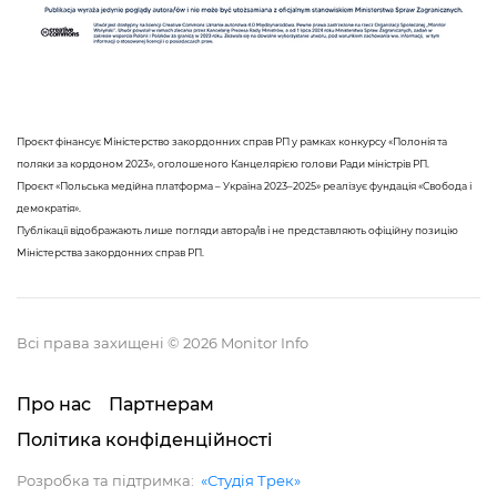
Проєкт фінансує Міністерство закордонних справ РП у рамках конкурсу «Полонія та
поляки за кордоном 2023», оголошеного Канцелярією голови Ради міністрів РП.
Проєкт «Польська медійна платформа – Україна 2023–2025» реалізує фундація «Свобода і
демократія».
Публікації відображають лише погляди автора/ів і не представляють офіційну позицію
Міністерства закордонних справ РП.
Всі права захищені © 2026 Monitor Info
Про нас
Партнерам
Політика конфіденційності
Розробка та підтримка:
«Студія Трек»