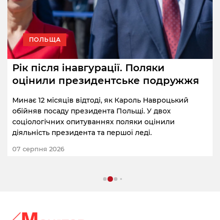
ПОЛЬЩА
Рік після інавгурації. Поляки
оцінили президентське подружжя
Минає 12 місяців відтоді, як Кароль Навроцький
обійняв посаду президента Польщі. У двох
соціологічних опитуваннях поляки оцінили
діяльність президента та першої леді.
07 серпня 2026