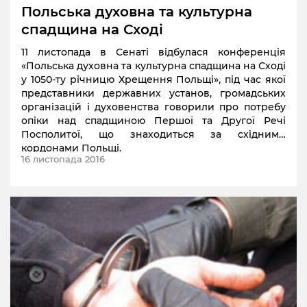
Польська духовна та культурна
спадщина на Сході
11 листопада в Сенаті відбулася конференція
«Польська духовна та культурна спадщина на Сході
у 1050-ту річницю Хрещення Польщі», під час якої
представники державних установ, громадських
організацій і духовенства говорили про потребу
опіки над спадщиною Першої та Другої Речі
Посполитої, що знаходиться за східними
кордонами Польщі.
16 листопада 2016