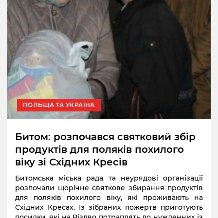
ПОЛЬЩА ТА УКРАЇНА
Битом: розпочався святковий збір
продуктів для поляків похилого
віку зі Східних Кресів
Битомська міська рада та неурядові організації
розпочали щорічне святкове збирання продуктів
для поляків похилого віку, які проживають на
Східних Кресах. Із зібраних пожертв приготують
посилки, які на Різдво потраплять до нужденних із