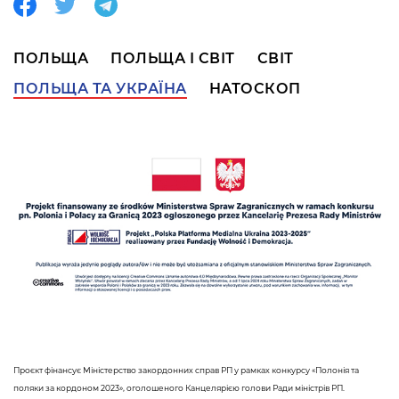
ПОЛЬЩА
ПОЛЬЩА І СВІТ
СВІТ
ПОЛЬЩА ТА УКРАЇНА
НАТОСКОП
Проєкт фінансує Міністерство закордонних справ РП у рамках конкурсу «Полонія та
поляки за кордоном 2023», оголошеного Канцелярією голови Ради міністрів РП.