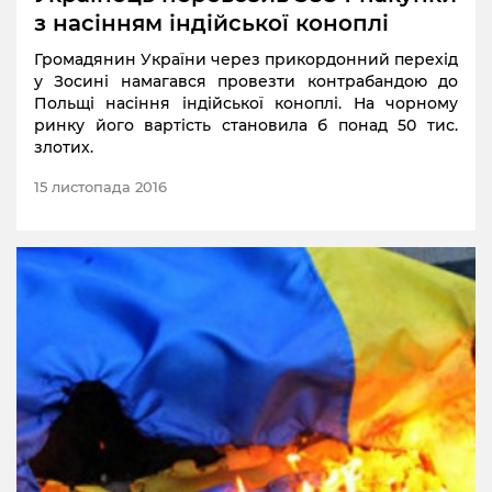
з насінням індійської коноплі
Громадянин України через прикордонний перехід
у Зосині намагався провезти контрабандою до
Польщі насіння індійської коноплі. На чорному
ринку його вартість становила б понад 50 тис.
злотих.
15 листопада 2016