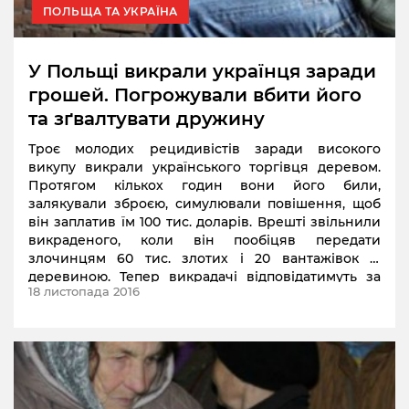
ПОЛЬЩА ТА УКРАЇНА
У Польщі викрали українця заради
грошей. Погрожували вбити його
та зґвалтувати дружину
Троє молодих рецидивістів заради високого
викупу викрали українського торгівця деревом.
Протягом кількох годин вони його били,
залякували зброєю, симулювали повішення, щоб
він заплатив їм 100 тис. доларів. Врешті звільнили
викраденого, коли він пообіцяв передати
злочинцям 60 тис. злотих і 20 вантажівок із
деревиною. Тепер викрадачі відповідатимуть за
18 листопада 2016
свої вчинки перед судом.