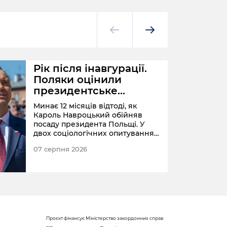
Рік після інавгурації.
Поляки оцінили
президентське
подружжя
Минає 12 місяців відтоді, як
Кароль Навроцький обійняв
посаду президента Польщі. У
двох соціологічних опитуваннях
поляки оцінили діяльність
07 серпня 2026
президента та першої леді.
ПОЛЬ
Проєкт фінансує Міністерство закордонних справ