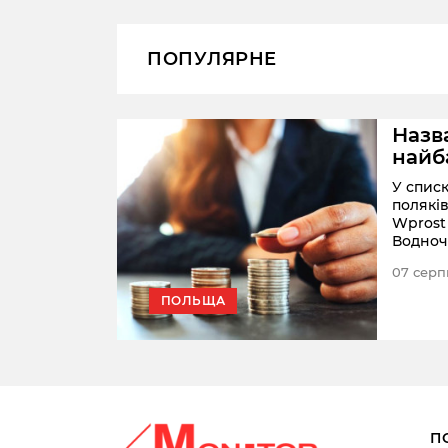
ПОПУЛЯРНЕ
Назв
найб
У спис
полякі
Wprost
Водноч
жінки, 
07 серп
статки
найбіл
ПОЛЬЩА
країни.
П