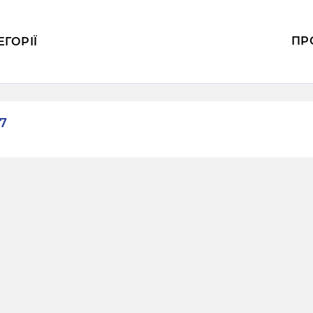
ПР
ЕГОРІЇ
7