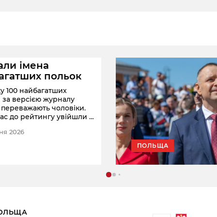
али імена
агатших польок
ку 100 найбагатших
в за версією журналу
 переважають чоловіки.
ас до рейтингу увійшли й
які створили вражаючі
ня 2026
 або є співвласницями
ьших сімейних компаній
ПОЛЬЩА
ОЛЬЩА