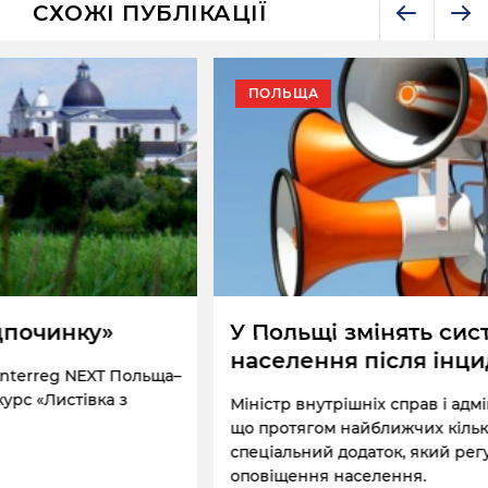
СХОЖІ ПУБЛІКАЦІЇ
ПОЛЬЩА
У Польщі змінять систему оповіщення
населення після інциденту з ракетою
Міністр внутрішніх справ і адміністрації РП повідомив,
що протягом найближчих кількох тижнів з’явиться
спеціальний додаток, який регулюватиме питання
оповіщення населення.