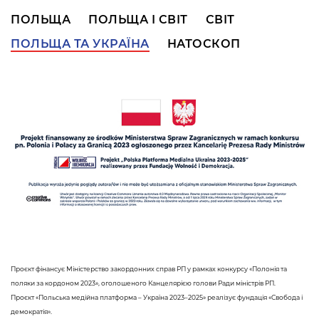
ПОЛЬЩА
ПОЛЬЩА І СВІТ
СВІТ
ПОЛЬЩА ТА УКРАЇНА
НАТОСКОП
Проєкт фінансує Міністерство закордонних справ РП у рамках конкурсу «Полонія та
поляки за кордоном 2023», оголошеного Канцелярією голови Ради міністрів РП.
Проєкт «Польська медійна платформа – Україна 2023–2025» реалізує фундація «Свобода і
демократія».