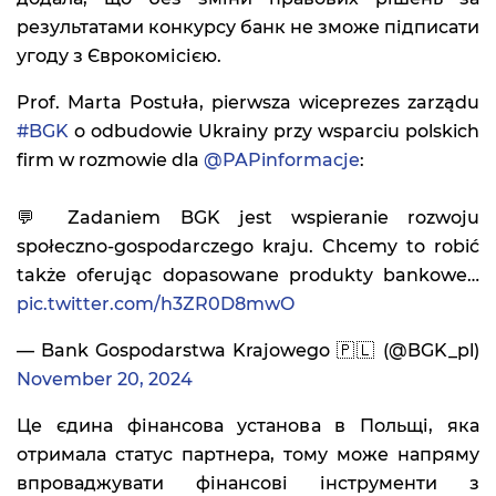
результатами конкурсу банк не зможе підписати
угоду з Єврокомісією.
Prof. Marta Postuła, pierwsza wiceprezes zarządu
#BGK
o odbudowie Ukrainy przy wsparciu polskich
firm w rozmowie dla
@PAPinformacje
:
💬 Zadaniem BGK jest wspieranie rozwoju
społeczno-gospodarczego kraju. Chcemy to robić
także oferując dopasowane produkty bankowe…
pic.twitter.com/h3ZR0D8mwO
— Bank Gospodarstwa Krajowego 🇵🇱 (@BGK_pl)
November 20, 2024
Це єдина фінансова установа в Польщі, яка
отримала статус партнера, тому може напряму
впроваджувати фінансові інструменти з