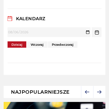
KALENDARZ
Dzisiaj
Wczoraj
Przedwczoraj
NAJPOPULARNIEJSZE