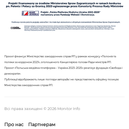
Проєкт фінансує Міністерство закордонних справ РП у рамках конкурсу «Полонія та
поляки за кордоном 2023», оголошеного Канцелярією голови Ради міністрів РП.
Проєкт «Польська медійна платформа – Україна 2023–2025» реалізує фундація «Свобода і
демократія».
Публікації відображають лише погляди автора/ів і не представляють офіційну позицію
Міністерства закордонних справ РП.
Всі права захищені © 2026 Monitor Info
Про нас
Партнерам