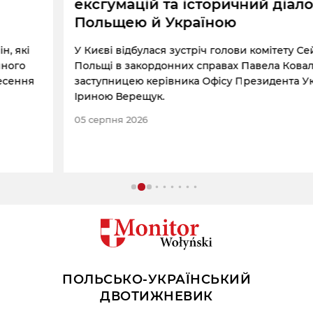
ексгумацій та історичний діалог між
Польщею й Україною
У Києві відбулася зустріч голови комітету Сейму
Польщі в закордонних справах Павела Коваля із
заступницею керівника Офісу Президента України
Іриною Верещук.
05 серпня 2026
ПОЛЬСЬКО-УКРАЇНСЬКИЙ
ДВОТИЖНЕВИК