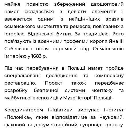
майже повністю збережений двощогловий
намет складається з дев’яти елементів і
вважається одним із найцінніших зразків
османського мистецтва та ремесла, пов’язаних з
історією Віденської битви. За традицією, його
пов’язують із воєнними трофеями короля Яна ІІІ
Собеського після перемоги над Османською
імперією у 1683 р.
Під час перебування в Польщі намет пройде
спеціалізовані дослідження та комплексну
реставрацію. Проєкт також передбачає
розробку безпечної системи монтажу та
майбутньої експозиції у Музеї історії Польщі.
Координатором ініціативи виступає інститут
«Полоніка», який відповідатиме за науковий,
фаховий та документаційний супровід проєкту.