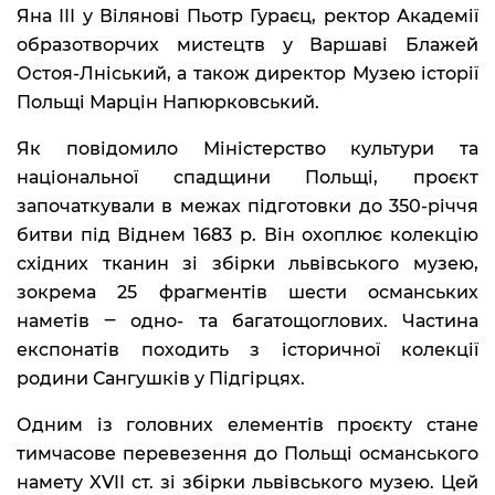
Яна ІІІ у Вілянові Пьотр Гураєц, ректор Академії
образотворчих мистецтв у Варшаві Блажей
Остоя-Лніський, а також директор Музею історії
Польщі Марцін Напюрковський.
Як повідомило Міністерство культури та
національної спадщини Польщі, проєкт
започаткували в межах підготовки до 350-річчя
битви під Віднем 1683 р. Він охоплює колекцію
східних тканин зі збірки львівського музею,
зокрема 25 фрагментів шести османських
наметів ‒ одно- та багатощоглових. Частина
експонатів походить з історичної колекції
родини Сангушків у Підгірцях.
Одним із головних елементів проєкту стане
тимчасове перевезення до Польщі османського
намету XVII ст. зі збірки львівського музею. Цей