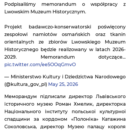
Podpisaliśmy memorandum o współpracy z
Lwowskim Muzeum Historycznym.
Projekt badawczo-konserwatorski poświęcony
zespołowi namiotów osmańskich oraz tkanin
orientalnych ze zbiorów Lwowskiego Muzeum
Historycznego będzie realizowany w latach 2026-
2029. Memorandum dotyczące…
pic.twitter.com/ee5OOqGmvO
— Ministerstwo Kultury i Dziedzictwa Narodowego
(@kultura_gov_pl)
May 25, 2026
Меморандум підписали директор Львівського
історичного музею Роман Хмелик, директорка
Національного інституту польської культурної
спадщини за кордоном «Полоніка» Катажина
Соколовська, директор Музею палацу короля