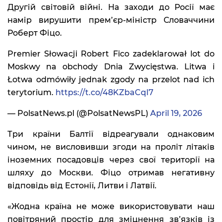
Другій світовій війні. На заходи до Росії має
намір вирушити прем’єр-міністр Словаччини
Роберт Фіцо.
Premier Słowacji Robert Fico zadeklarował lot do
Moskwy na obchody Dnia Zwycięstwa. Litwa i
Łotwa odmówiły jednak zgody na przelot nad ich
terytorium.
https://t.co/48KZbaCqI7
— PolsatNews.pl (@PolsatNewsPL)
April 19, 2026
Три країни Балтії відреагували однаковим
чином, не висловивши згоди на проліт літаків
іноземних посадовців через свої території на
шляху до Москви. Фіцо отримав негативну
відповідь від Естонії, Литви і Латвії.
«Жодна країна не може використовувати наш
повітряний простір для зміцнення зв’язків із