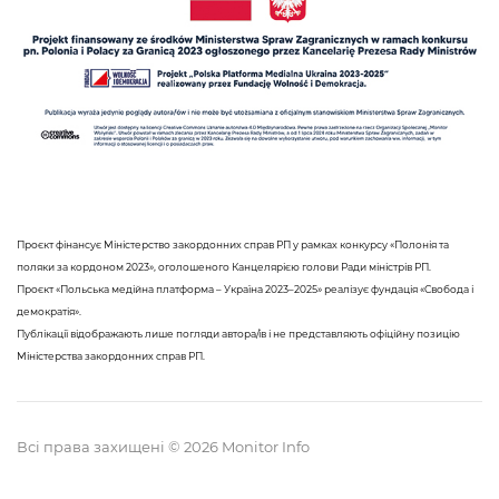
Проєкт фінансує Міністерство закордонних справ РП у рамках конкурсу «Полонія та
поляки за кордоном 2023», оголошеного Канцелярією голови Ради міністрів РП.
Проєкт «Польська медійна платформа – Україна 2023–2025» реалізує фундація «Свобода і
демократія».
Публікації відображають лише погляди автора/ів і не представляють офіційну позицію
Міністерства закордонних справ РП.
Всі права захищені © 2026 Monitor Info