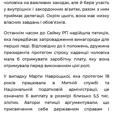
чоловіка на важливих заходах, але й бере участь
у внутрішніх і закордонних візитах, разом з ним
приймає делегації. Окрім цього, вона має низку
власних завдань і обов’язків.
Останнім часом до Сейму РП надійшла петиція,
яка передбачає запровадження винагороди для
першої леді. Відповідно до її положень, дружина
президента протягом строку каденції чоловіка
мала б отримувати заробітну плату, яку вона
отримувала перед виконанням цієї ролі.
У випадку Марти Навроцької, яка протягом 18
років працювала в Митній службі та
Національній податковій адміністрації, це
означало б виплату в розмірі близько 5,5 тис.
злотих. Автори петиції аргументували, що
присвячення себе державним справам і