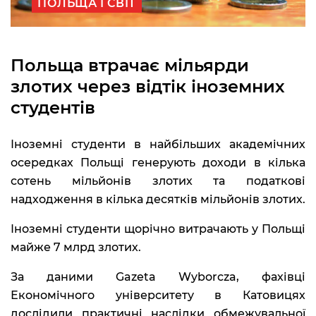
ПОЛЬЩА І СВІТ
Польща втрачає мільярди
злотих через відтік іноземних
студентів
Іноземні студенти в найбільших академічних
осередках Польщі генерують доходи в кілька
сотень мільйонів злотих та податкові
надходження в кілька десятків мільйонів злотих.
Іноземні студенти щорічно витрачають у Польщі
майже 7 млрд злотих.
За даними Gazeta Wyborcza, фахівці
Економічного університету в Катовицях
дослідили практичні наслідки обмежувальної