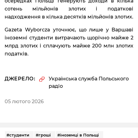
осередках Польщі генерують доходи в кілька
сотень мільйонів злотих і податкові
надходження в кілька десятків мільйонів злотих.
Gazeta Wyborcza уточнює, що лише у Варшаві
іноземні студенти витрачають щорічно майже 2
млрд злотих і сплачують майже 200 млн злотих
податків.
ДЖЕРЕЛО:
Українська служба Польського
радіо
05 лютого 2026
#студенти
#гроші
#іноземці в Польщі