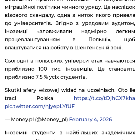
міграційної політики чинного уряду. Це наслідок
візового скандалу, одна з ниток якого привела
до університетів. Згідно з урядовим аудитом,
іноземці «зловживали надмірно легким
працевлаштуванням в Польщі», щоб
влаштуватися на роботу в Шенгенській зоні.
Сьогодні в польських університетах навчаються
приблизно 100 тис. іноземців. Це становить
приблизно 7,5 % усіх студентів.
Skutki afery wizowej widać na uczelniach. Oto ile
traci Polska
https://t.co/tDjhCX7kha
pic.twitter.com/hjyepLYfUF
— Money.pl (@Money_pl)
February 4, 2026
Іноземні студенти в найбільших академічних