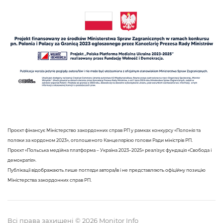
Проєкт фінансує Міністерство закордонних справ РП у рамках конкурсу «Полонія та
поляки за кордоном 2023», оголошеного Канцелярією голови Ради міністрів РП.
Проєкт «Польська медійна платформа – Україна 2023–2025» реалізує фундація «Свобода і
демократія».
Публікації відображають лише погляди автора/ів і не представляють офіційну позицію
Міністерства закордонних справ РП.
Всі права захищені © 2026 Monitor Info