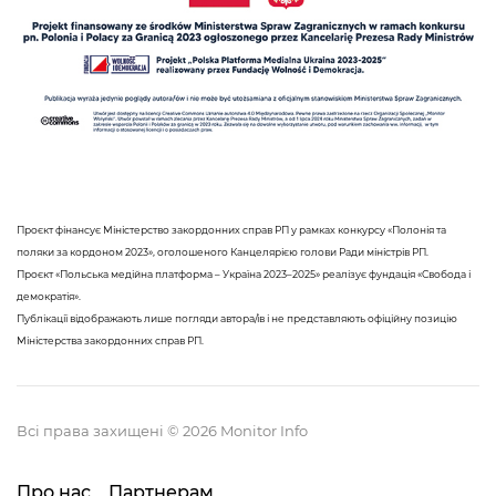
Проєкт фінансує Міністерство закордонних справ РП у рамках конкурсу «Полонія та
поляки за кордоном 2023», оголошеного Канцелярією голови Ради міністрів РП.
Проєкт «Польська медійна платформа – Україна 2023–2025» реалізує фундація «Свобода і
демократія».
Публікації відображають лише погляди автора/ів і не представляють офіційну позицію
Міністерства закордонних справ РП.
Всі права захищені © 2026 Monitor Info
Про нас
Партнерам