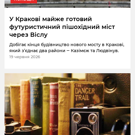
У Кракові майже готовий
футуристичний пішохідний міст
через Віслу
Добігає кінця будівництво нового мосту в Кракові,
який з’єднає два райони ‒ Казімєж та Людвінув.
19 червня 2026