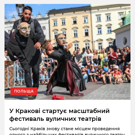
ПОЛЬЩА
У Кракові стартує масштабний
фестиваль вуличних театрів
Сьогодні Краків знову стане місцем проведення
одного з найбільших фестивалів вуличного театру