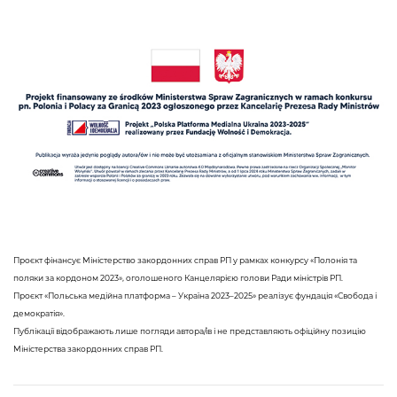
Проєкт фінансує Міністерство закордонних справ РП у рамках конкурсу «Полонія та
поляки за кордоном 2023», оголошеного Канцелярією голови Ради міністрів РП.
Проєкт «Польська медійна платформа – Україна 2023–2025» реалізує фундація «Свобода і
демократія».
Публікації відображають лише погляди автора/ів і не представляють офіційну позицію
Міністерства закордонних справ РП.