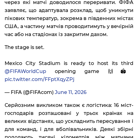
через які матчі доводилося переривати. ФІФА
заявляє, що адаптувала розклад, щоб уникнути
пікових температур, зокрема в південних містах
США, а частину матчів проводитимуть у вечірній
час або на стадіонах із закритим дахом.
The stage is set.
Mexico City Stadium is ready to host its third
@FIFAWorldCup
opening game 🙌🏟️
pic.twitter.com/FFptXqyZPj
— FIFA (@FIFAcom)
June 11, 2026
Серйозним викликом також є логістика: 16 міст-
господарів розташовані у трьох країнах на
великих відстанях, що ускладнить пересування і
для команд, і для вболівальників. Деякі збірні
подолають тисячі кілометрів між матчами