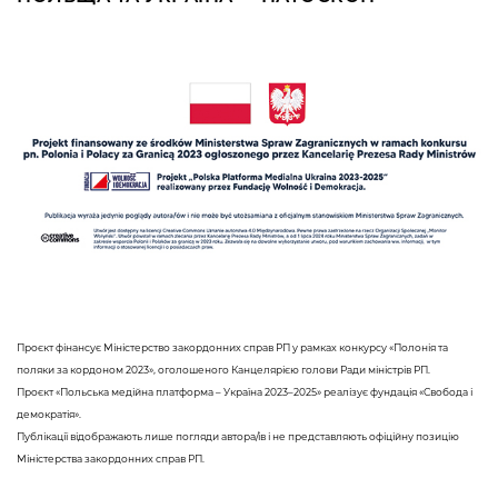
Проєкт фінансує Міністерство закордонних справ РП у рамках конкурсу «Полонія та
поляки за кордоном 2023», оголошеного Канцелярією голови Ради міністрів РП.
Проєкт «Польська медійна платформа – Україна 2023–2025» реалізує фундація «Свобода і
демократія».
Публікації відображають лише погляди автора/ів і не представляють офіційну позицію
Міністерства закордонних справ РП.