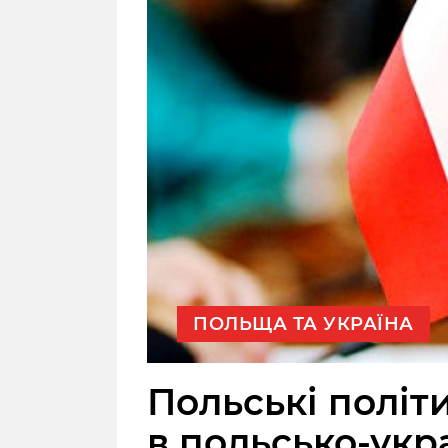
ПОЛЬЩА ТА УКРАЇНА
Польські політ
в польсько-укр