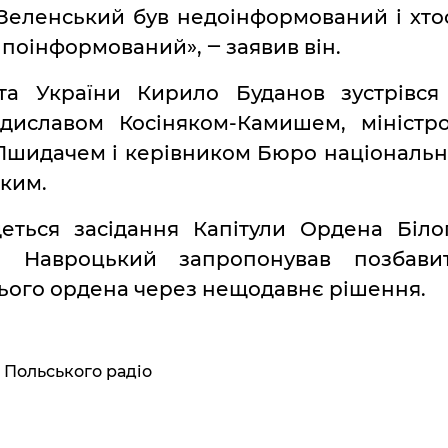
еленський був недоінформований і хто
ув поінформований», ‒ заявив він.
та України Кирило Буданов зустрівся
адиславом Косіняком-Камишем, міністр
Пшидачем і керівником Бюро національн
ким.
деться засідання Капітули Ордена Біло
ь Навроцький запропонував позбави
ього ордена через нещодавнє рішення.
 Польського радіо