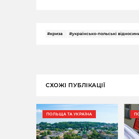
#криза
#українсько-польські відносин
СХОЖІ ПУБЛІКАЦІЇ
НА
ПОЛЬЩА ТА УКРАЇНА
П