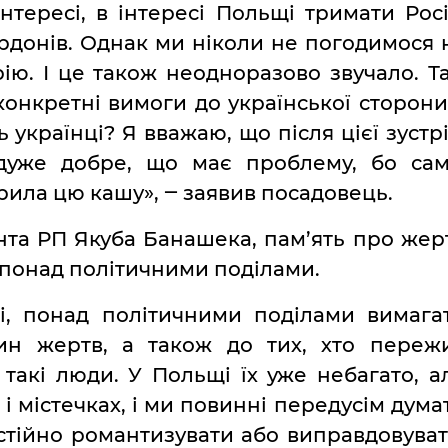
інтересі, в інтересі Польщі тримати Рос
ордонів. Однак ми ніколи не погодимося 
рію. І це також неодноразово звучало. Т
конкретні вимоги до української сторони.
українці? Я вважаю, що після цієї зустрі
 дуже добре, що має проблему, бо сам
ила цю кашу», ‒ заявив посадовець.
та РП Якуба Банашека, пам’ять про жер
 понад політичними поділами.
і, понад політичними поділами вимага
ин жертв, а також до тих, хто переж
такі люди. У Польщі їх уже небагато, а
і містечках, і ми повинні передусім дума
остійно романтизувати або виправдовуват