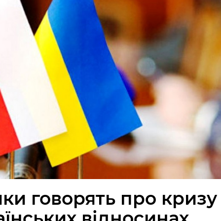
ики говорять про кризу
аїнських відносинах