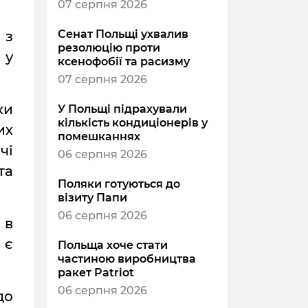
07 серпня 2026
Сенат Польщі ухвалив
 з
резолюцію проти
 у
ксенофобії та расизму
07 серпня 2026
ки
У Польщі підрахували
кількість кондиціонерів у
их
помешканнях
чі
06 серпня 2026
та
Поляки готуються до
візиту Папи
06 серпня 2026
 в
 є
Польща хоче стати
частиною виробництва
ракет Patriot
06 серпня 2026
до