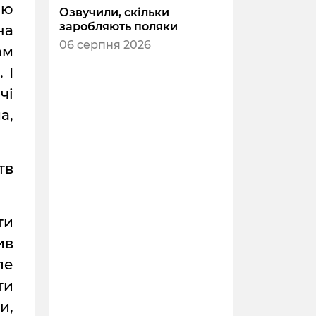
ію
Озвучили, скільки
заробляють поляки
на
06 серпня 2026
ам
 І
чі
а,
тв
ти
ив
ле
ти
и,