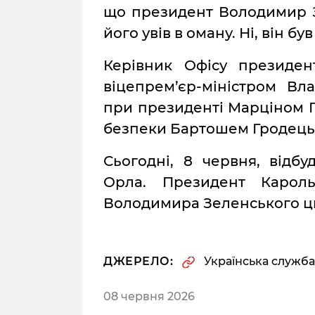
що президент Володимир З
його увів в оману. Ні, він б
Керівник Офісу президен
віцепрем’єр-міністром Вл
при президенті Марціном 
безпеки Бартошем Гродець
Сьогодні, 8 червня, відбу
Орла. Президент Карол
Володимира Зеленського ц
ДЖЕРЕЛО:
Українська служба
08 червня 2026