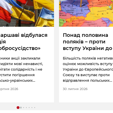
над половина
Дональд Туск і
ляків – проти
Володимир
тупу України до ЄС
Зеленський пров
перемовини в
шість поляків негативно
Серед головних тем були
Любліні
ює можливість вступу
підсумки візиту українськ
аїни до Європейського
лідера до США, співпраця 
у та виступає проти
сфері безпеки, польські
правлення польських
інвестиції та двосторонні
ькових для контролю за
відносини.
ипня 2026
30 липня 2026
ливим перемир’ям після
и.