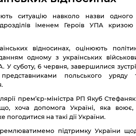
ають ситуацію навколо назви одного
підрозділів іменем Героїв УПА кризою
аїнських відносинах, оцінюють політи
аданням одному з українських військов
А. У суботу, 6 червня, завершилися зустрі
з представниками польського уряду 
.
лярії прем’єр-міністра РП Якуб Стефаняк
 що, хоча допомога Україні, яка воює,
 погодитися на такі дії України.
окремлюватимемо підтримку України що