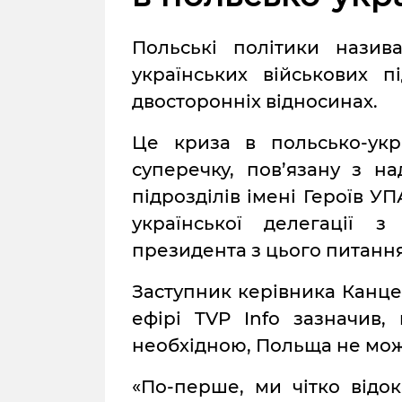
Польські політики назив
українських військових 
двосторонніх відносинах.
Це криза в польсько-укр
суперечку, пов’язану з н
підрозділів імені Героїв УП
української делегації 
президента з цього питання
Заступник керівника Канце
ефірі TVP Info зазначив,
необхідною, Польща не може
«По-перше, ми чітко від