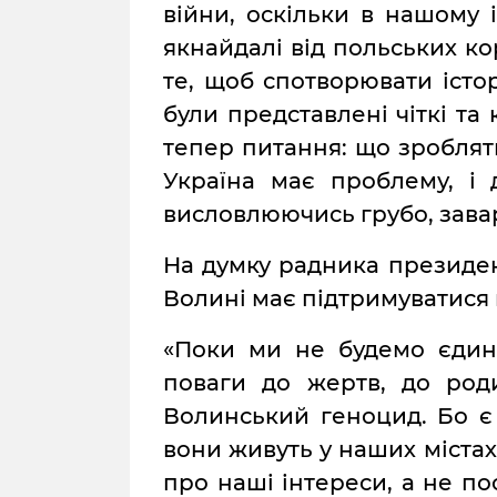
війни, оскільки в нашому 
якнайдалі від польських к
те, щоб спотворювати істо
були представлені чіткі та 
тепер питання: що зроблять 
Україна має проблему, і
висловлюючись грубо, завар
На думку радника президен
Волині має підтримуватися
«Поки ми не будемо єдин
поваги до жертв, до род
Волинський геноцид. Бо є 
вони живуть у наших містах 
про наші інтереси, а не п