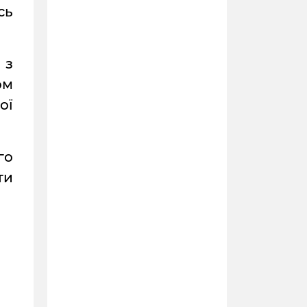
сь
 з
ом
ої
го
ти