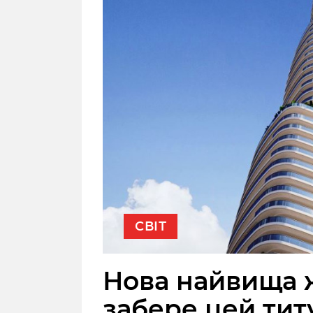
СВІТ
Нова найвища ж
забере цей тит