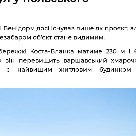
і Бенідорм досі існував лише як проєкт, а
 незабаром об’єкт стане видимим.
бережжі Коста-Бланка матиме 230 м і 
що він перевищить варшавський хмароч
ні є найвищим житловим будинком