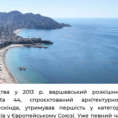
цтва у 2013 р. варшавський розкішн
ta 44, спроєктований архітектурн
скінда, утримував першість у категор
в у Європейському Союзі. Уже певний ч