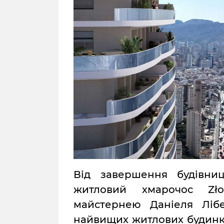
Від завершення будівни
житловий хмарочос Zło
майстернею Даніеля Лібе
найвищих житлових будинкі