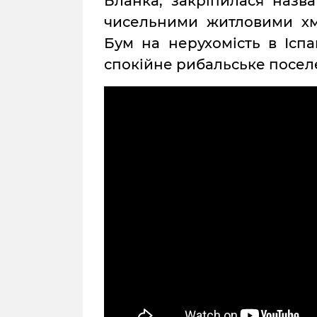
Бланка, закріпилася назва
чисельними житловими хм
Бум на нерухомість в Іспа
спокійне рибальське поселе