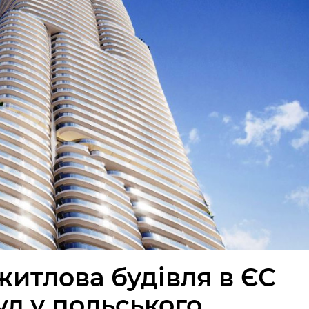
итлова будівля в ЄС
ул у польського