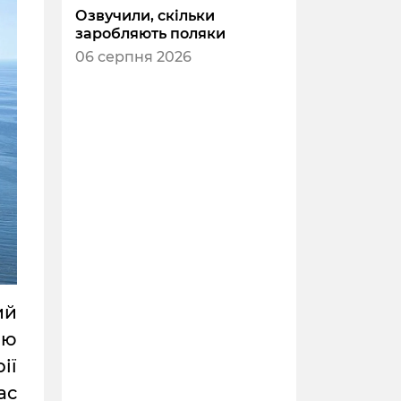
Озвучили, скільки
заробляють поляки
06 серпня 2026
ий
ою
ії
ас