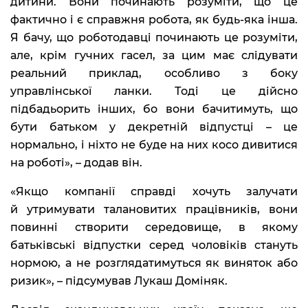
дитини. Вони починають розуміти, що це
фактично і є справжня робота, як будь-яка інша.
Я бачу, що роботодавці починають це розуміти,
але, крім гучних гасел, за цим має слідувати
реальний приклад, особливо з боку
управлінської ланки. Тоді це дійсно
підбадьорить інших, бо вони бачитимуть, що
бути батьком у декретній відпустці – це
нормально, і ніхто не буде на них косо дивитися
на роботі», – додав він.
«Якщо компанії справді хочуть залучати
й утримувати талановитих працівників, вони
повинні створити середовище, в якому
батьківські відпустки серед чоловіків стануть
нормою, а не розглядатимуться як виняток або
ризик», – підсумував Лукаш Доміняк.