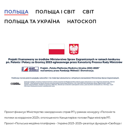
ПОЛЬЩА
ПОЛЬЩА І СВІТ
СВІТ
ПОЛЬЩА ТА УКРАЇНА
НАТОСКОП
Проєкт фінансує Міністерство закордонних справ РП у рамках конкурсу «Полонія та
поляки за кордоном 2023», оголошеного Канцелярією голови Ради міністрів РП.
Проєкт «Польська медійна платформа – Україна 2023–2025» реалізує фундація «Свобода і