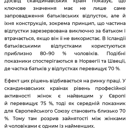
Досвід скандинавських країн показує, що
ключове значення має не лише саме
запровадження батьківських відпусток, але й
їхня конструкція, зокрема принцип, що частина
відпустки зарезервована виключно за батьком і
втрачається, якщо він її не використає. В Ісландії
батьківськими відпустками користуються
приблизно 80–90 % чоловіків. Подібні
показники спостерігаються в Норвегії та Швеції,
де частка батьків у відпустках перевищує 70 %.
Ефект цих рішень відбивається на ринку праці. У
скандинавських країнах рівень професійної
активності жінок є найвищим у Європі
й перевищує 75 %, тоді як середній показник
для Європейського Союзу становить близько 70
%. Тому там розрив зайнятості між жінками
й чоловіками є одним із найменших.