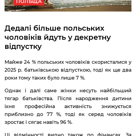
ПОЛЬЩА
Дедалі більше польських
чоловіків йдуть у декретну
відпустку
Майже 24 % польських чоловіків скористалися у
2025 р. батьківською відпусткою, тоді як ще два
роки тому таких було лише 7 %.
Однак і далі саме жінки несуть найбільший
тягар батьківства. Після народження дитини
їхня професійна активність знижується
приблизно до 77 %, тоді як серед чоловіків
зростає і сягає навіть 96 %.
Ці відмінності видно також по фінансах. За