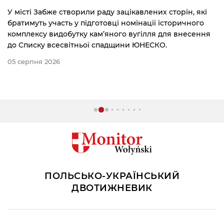
всесвітньої спадщини ЮНЕСКО. Відповідне рішення
було ухвалено вчора, 27 липня, під час сесії Комітету
всесвітньої спадщини в південнокорейському Пусані.
28 липня 2026
ПОЛЬСЬКО-УКРАЇНСЬКИЙ
ДВОТИЖНЕВИК