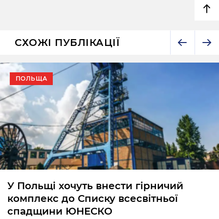
СХОЖІ ПУБЛІКАЦІЇ
ПОЛЬЩА І СВІТ
ЮНЕСКО після понад 20 років
відзначило Гдиню
Модерністський центр Гдині внесено до Списку