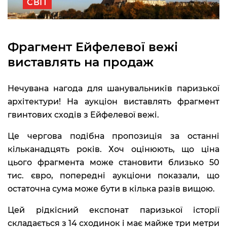
СВІТ
Фрагмент Ейфелевої вежі
виставлять на продаж
Нечувана нагода для шанувальників паризької
архітектури! На аукціон виставлять фрагмент
гвинтових сходів з Ейфелевої вежі.
Це чергова подібна пропозиція за останні
кільканадцять років. Хоч оцінюють, що ціна
цього фрагмента може становити близько 50
тис. євро, попередні аукціони показали, що
остаточна сума може бути в кілька разів вищою.
Цей рідкісний експонат паризької історії
складається з 14 сходинок і має майже три метри