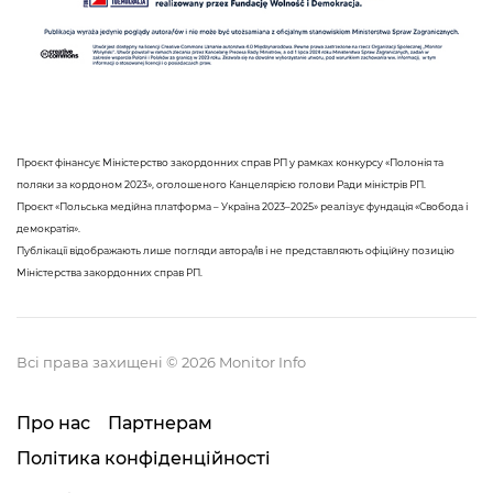
Проєкт фінансує Міністерство закордонних справ РП у рамках конкурсу «Полонія та
поляки за кордоном 2023», оголошеного Канцелярією голови Ради міністрів РП.
Проєкт «Польська медійна платформа – Україна 2023–2025» реалізує фундація «Свобода і
демократія».
Публікації відображають лише погляди автора/ів і не представляють офіційну позицію
Міністерства закордонних справ РП.
Всі права захищені © 2026 Monitor Info
Про нас
Партнерам
Політика конфіденційності