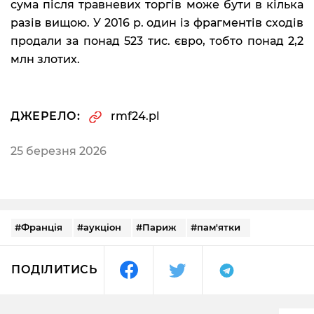
сума після травневих торгів може бути в кілька
разів вищою. У 2016 р. один із фрагментів сходів
продали за понад 523 тис. євро, тобто понад 2,2
млн злотих.
ДЖЕРЕЛО:
rmf24.pl
25 березня 2026
#Франція
#аукціон
#Париж
#пам'ятки
ПОДІЛИТИСЬ