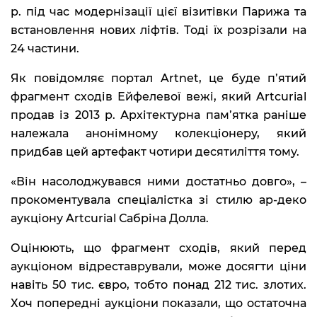
р. під час модернізації цієї візитівки Парижа та
встановлення нових ліфтів. Тоді їх розрізали на
24 частини.
Як повідомляє портал Artnet, це буде п’ятий
фрагмент сходів Ейфелевої вежі, який Artcurial
продав із 2013 р. Архітектурна пам’ятка раніше
належала анонімному колекціонеру, який
придбав цей артефакт чотири десятиліття тому.
«Він насолоджувався ними достатньо довго», –
прокоментувала спеціалістка зі стилю ар-деко
аукціону Artcurial Сабріна Долла.
Оцінюють, що фрагмент сходів, який перед
аукціоном відреставрували, може досягти ціни
навіть 50 тис. євро, тобто понад 212 тис. злотих.
Хоч попередні аукціони показали, що остаточна