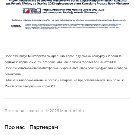
Проєкт фінансує Міністерство закордонних справ РП у рамках конкурсу «Полонія та
поляки за кордоном 2023», оголошеного Канцелярією голови Ради міністрів РП.
Проєкт «Польська медійна платформа – Україна 2023–2025» реалізує фундація «Свобода і
демократія».
Публікації відображають лише погляди автора/ів і не представляють офіційну позицію
Міністерства закордонних справ РП.
Всі права захищені © 2026 Monitor Info
Про нас
Партнерам