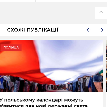
СХОЖІ ПУБЛІКАЦІЇ
ПОЛЬЩА
Сенат Польщі ухвалив резолюцію
проти ксенофобії та расизму