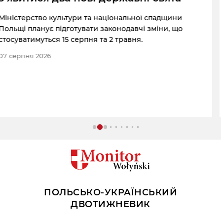
Сенат Польщі одноголосно ухвалив резолюцію про
протидію проявам ворожнечі, у якій засудив
ксенофобію, расизм, мову ненависті та насильство.
07 серпня 2026
ПОЛЬСЬКО-УКРАЇНСЬКИЙ
ДВОТИЖНЕВИК