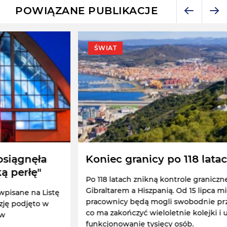
POWIĄZANE PUBLIKACJE
ŚWIAT
Koniec granicy po 118 latach
Po 118 latach znikną kontrole graniczne między
Gibraltarem a Hiszpanią. Od 15 lipca mieszkańcy i
pracownicy będą mogli swobodnie przekraczać granicę,
co ma zakończyć wieloletnie kolejki i ułatwić codzienne
funkcjonowanie tysięcy osób.