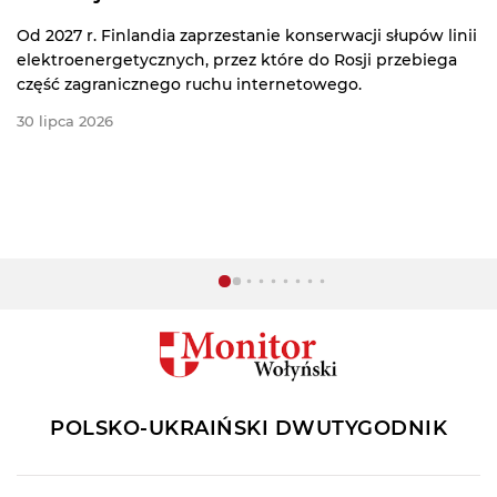
Międzynarodowy Komitet Olimpijski tymczasowo zniósł
we wtorek zakaz nałożony na Rosyjski Komitet Olimpijski,
torując sportowcom z tego kraju drogę do powrotu do
międzynarodowych zawodów, w tym Igrzysk
Olimpijskich w Los Angeles w 2028 roku.
08 lipca 2026
POLSKO-UKRAIŃSKI DWUTYGODNIK