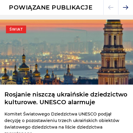
POWIĄZANE PUBLIKACJE
POLSKA I ŚWIAT
Polska gospodarzem ćwiczeń ws.
bezpieczeństwa Ukrainy
Niemcy nie dołączą do pierwszych ćwiczeń wojskowych
organizowanych przez tzw. koalicję chętnych, czyli grup
państw wspierających Ukrainę.