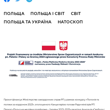
ПОЛЬЩА
ПОЛЬЩА І СВІТ
СВІТ
ПОЛЬЩА ТА УКРАЇНА
НАТОСКОП
Проєкт фінансує Міністерство закордонних справ РП у рамках конкурсу «Полонія та
поляки за кордоном 2023», оголошеного Канцелярією голови Ради міністрів РП.
Проєкт «Польська медійна платформа – Україна 2023–2025» реалізує фундація «Свобода і